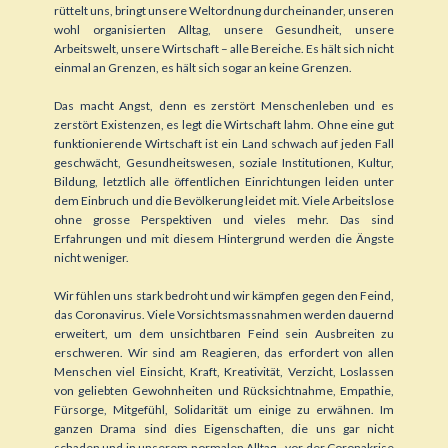
rüttelt uns, bringt unsere Weltordnung durcheinander, unseren
wohl organisierten Alltag, unsere Gesundheit, unsere
Arbeitswelt, unsere Wirtschaft – alle Bereiche. Es hält sich nicht
einmal an Grenzen, es hält sich sogar an keine Grenzen.
Das macht Angst, denn es zerstört Menschenleben und es
zerstört Existenzen, es legt die Wirtschaft lahm. Ohne eine gut
funktionierende Wirtschaft ist ein Land schwach auf jeden Fall
geschwächt, Gesundheitswesen, soziale Institutionen, Kultur,
Bildung, letztlich alle öffentlichen Einrichtungen leiden unter
dem Einbruch und die Bevölkerung leidet mit. Viele Arbeitslose
ohne grosse Perspektiven und vieles mehr. Das sind
Erfahrungen und mit diesem Hintergrund werden die Ängste
nicht weniger.
Wir fühlen uns stark bedroht und wir kämpfen gegen den Feind,
das Coronavirus. Viele Vorsichtsmassnahmen werden dauernd
erweitert, um dem unsichtbaren Feind sein Ausbreiten zu
erschweren. Wir sind am Reagieren, das erfordert von allen
Menschen viel Einsicht, Kraft, Kreativität, Verzicht, Loslassen
von geliebten Gewohnheiten und Rücksichtnahme, Empathie,
Fürsorge, Mitgefühl, Solidarität um einige zu erwähnen. Im
ganzen Drama sind dies Eigenschaften, die uns gar nicht
schaden und in unserem normalen Alltag - vor der Coronakrise