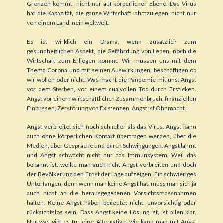
Grenzen kommt, nicht nur auf körperlicher Ebene. Das Virus
hat die Kapazität, die ganze Wirtschaft lahmzulegen, nicht nur
von einem Land, nein weltweit.
Es ist wirklich ein Drama, wenn zusätzlich zum
gesundheitlichen Aspekt, die Gefährdung von Leben, noch die
Wirtschaft zum Erliegen kommt. Wir müssen uns mit dem
Thema Corona und mit seinen Auswirkungen, beschäftigen ob
wir wollen oder nicht. Was macht die Pandemie mit uns: Angst
vor dem Sterben, vor einem qualvollen Tod durch Ersticken.
Angst vor einem wirtschaftlichen Zusammenbruch, finanziellen
Einbussen, Zerstörung von Existenzen. Angst ist Ohnmacht.
Angst verbreitet sich noch schneller als das Virus. Angst kann
auch ohne körperlichen Kontakt übertragen werden, über die
Medien, über Gespräche und durch Schwingungen. Angst lähmt
und Angst schwächt nicht nur das Immunsystem. Weil das
bekannt ist, wollte man auch nicht Angst verbreiten und doch
der Bevölkerung den Ernst der Lage aufzeigen. Ein schwieriges
Unterfangen, denn wenn man keine Angst hat, muss man sich ja
auch nicht an die herausgegebenen Vorsichtsmassnahmen
halten. Keine Angst haben bedeutet nicht, unvorsichtig oder
rücksichtslos sein. Dass Angst keine Lösung ist, ist allen klar.
Nur was gibt es für eine Alternative, wie kann man mit Angst