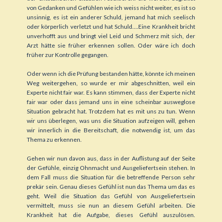
von Gedanken und Gefühlen wie ich weiss nicht weiter, es ist so
unsinnig, es ist ein anderer Schuld, jemand hat mich seelisch
oder körperlich verletzt und hat Schuld….Eine Krankheit bricht
unverhofft aus und bringt viel Leid und Schmerz mit sich, der
Arzt hätte sie früher erkennen sollen. Oder wäre ich doch
früher zur Kontrolle gegangen.
Oder wenn ich die Prüfung bestanden hätte, könnte ich meinen
Weg weitergehen, so wurde er mir abgeschnitten, weil ein
Experte nicht fair war. Es kann stimmen, dass der Experte nicht
fair war oder dass jemand uns in eine scheinbar ausweglose
Situation gebracht hat. Trotzdem hat es mit uns zu tun. Wenn
wir uns überlegen, was uns die Situation aufzeigen will, gehen
wir innerlich in die Bereitschaft, die notwendig ist, um das
Thema zu erkennen.
Gehen wir nun davon aus, dass in der Auflistung auf der Seite
der Gefühle, einzig Ohnmacht und Ausgeliefertsein stehen. In
dem Fall muss die Situation für die betreffende Person sehr
prekär sein. Genau dieses Gefühl ist nun das Thema um das es
geht. Weil die Situation das Gefühl von Ausgeliefertsein
vermittelt, muss sie nun an diesem Gefühl arbeiten. Die
Krankheit hat die Aufgabe, dieses Gefühl auszulösen.