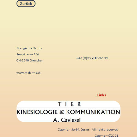
Zurück
Mengiarda Darms
Jurastrasse 156
+4
1(0)32 618 36 12
CH-2540 Grenchen
www.m-darms.ch
Links
Copyright by M. Darms - All rights reserved
Copyright©2021