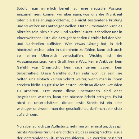
Sobald man innerlich bereit ist, eine neutrale Position
einzunehmen, können wir überlegen, was uns die Krankheit
oder die Beziehungsprobleme, die nicht bestandene Prüfung
und so weiter, uns aufzeigen wollen. Unter Umständen kann es
hilfreich sein, sich die Vor- und Nachteile aufzuschreiben und in
einer weiteren Liste, die dazugehörenden Gefühle bei den Vor-
und Nachteilen auflisten. Wer etwas Übung hat, in sich
hineinzuhorchen oder in sich hinein zu fühlen, kann sich auch
so einen Überblick verschaffen. Wichtig ist die
Ausgangsposition: kein Groll, keine Wut, keine Anklage, kein
Gefühl von Ohnmacht, kein sich gehen lassen, kein
Selbstmitleid. Diese Gefühle dürfen sehr wohl da sein, sie
helfen uns einfach keinen Schritt weiter, wenn man in ihnen
stecken bleibt. Es gilt also im ersten Schritt an diesen Gefühlen
zu arbeiten. Erst wenn diese überwunden sind oder
losgelassen wurden, kann der nächste Schritt erfolgen. Es ist
nicht zu unterschätzen, dieser erste Schritt ist ein sehr
wichtiger und wenn man den geschafft hat, darf man sehr stolz
auf sich sein.
Nun aber zurück zur Auflistung: nehmen wir einmal an, dass gar
nichts Positives für uns ersichtlich ist, dass einzig Nachteile aus
der entstandenen Situation resultieren. Sie werden begleitet