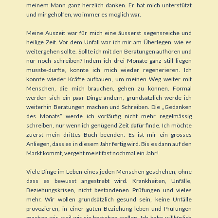
meinem Mann ganz herzlich danken. Er hat mich unterstützt
und mir geholfen, wo immer es möglich war.
Meine Auszeit war für mich eine äusserst segensreiche und
heilige Zeit. Vor dem Unfall war ich mir am Überlegen, wie es
weitergehen sollte. Sollte ich mit den Beratungen aufhören und
nur noch schreiben? Indem ich drei Monate ganz still liegen
musste-durfte, konnte ich mich wieder regenerieren. Ich
konnte wieder Kräfte aufbauen, um meinen Weg weiter mit
Menschen, die mich brauchen, gehen zu können. Formal
werden sich ein paar Dinge ändern, grundsätzlich werde ich
weiterhin Beratungen machen und Schreiben. Die „Gedanken
des Monats“ werde ich vorläufig nicht mehr regelmässig
schreiben, nur wenn ich genügend Zeit dafür finde. Ich möchte
zuerst mein drittes Buch beenden. Es ist mir ein grosses
Anliegen, dass es in diesem Jahr fertig wird. Bis es dann auf den
Markt kommt, vergeht meist fast nochmal ein Jahr!
Viele Dinge im Leben eines jeden Menschen geschehen, ohne
dass es bewusst angestrebt wird. Krankheiten, Unfälle,
Beziehungskrisen, nicht bestandenen Prüfungen und vieles
mehr. Wir wollen grundsätzlich gesund sein, keine Unfälle
provozieren, in einer guten Beziehung leben und Prüfungen
machen wir, weil wir sie bestehen wollen. Ich habe willkürlich