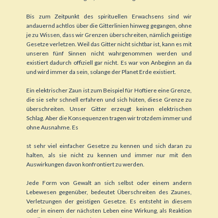
Bis zum Zeitpunkt des spirituellen Erwachsens sind wir
andauernd achtlos über die Gitterlinien hinweg gegangen, ohne
je zu Wissen, dass wir Grenzen überschreiten, nämlich geistige
Gesetze verletzen. Weil das Gitter nicht sichtbar ist, kann es mit
unseren fünf Sinnen nicht wahrgenommen werden und
existiert dadurch offiziell gar nicht. Es war von Anbeginn an da
und wird immer da sein, solange der Planet Erde existiert.
Ein elektrischer Zaun ist zum Beispiel für Hoftiere eine Grenze,
die sie sehr schnell erfahren und sich hüten, diese Grenze zu
überschreiten. Unser Gitter erzeugt keinen elektrischen
Schlag. Aber die Konsequenzen tragen wir trotzdem immer und
ohne Ausnahme. Es
st sehr viel einfacher Gesetze zu kennen und sich daran zu
halten, als sie nicht zu kennen und immer nur mit den
Auswirkungen davon konfrontiert zu werden.
Jede Form von Gewalt an sich selbst oder einem andern
Lebewesen gegenüber, bedeutet Überschreiten des Zaunes,
Verletzungen der geistigen Gesetze. Es entsteht in diesem
oder in einem der nächsten Leben eine Wirkung, als Reaktion