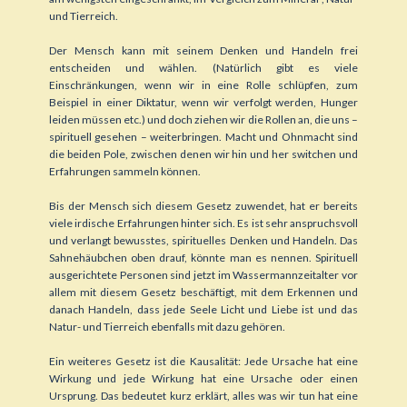
und Tierreich.
Der Mensch kann mit seinem Denken und Handeln frei
entscheiden und wählen. (Natürlich gibt es viele
Einschränkungen, wenn wir in eine Rolle schlüpfen, zum
Beispiel in einer Diktatur, wenn wir verfolgt werden, Hunger
leiden müssen etc.) und doch ziehen wir die Rollen an, die uns –
spirituell gesehen – weiterbringen. Macht und Ohnmacht sind
die beiden Pole, zwischen denen wir hin und her switchen und
Erfahrungen sammeln können.
Bis der Mensch sich diesem Gesetz zuwendet, hat er bereits
viele irdische Erfahrungen hinter sich. Es ist sehr anspruchsvoll
und verlangt bewusstes, spirituelles Denken und Handeln. Das
Sahnehäubchen oben drauf, könnte man es nennen. Spirituell
ausgerichtete Personen sind jetzt im Wassermannzeitalter vor
allem mit diesem Gesetz beschäftigt, mit dem Erkennen und
danach Handeln, dass jede Seele Licht und Liebe ist und das
Natur- und Tierreich ebenfalls mit dazu gehören.
Ein weiteres Gesetz ist die Kausalität: Jede Ursache hat eine
Wirkung und jede Wirkung hat eine Ursache oder einen
Ursprung. Das bedeutet kurz erklärt, alles was wir tun hat eine