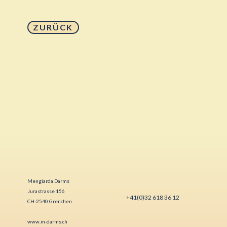
ZURÜCK
Mengiarda Darms
Jurastrasse 156
+4
1(0)32 618 36 12
CH-2540 Grenchen
www.m-darms.ch