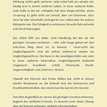
Wirkung, nichts geht verloren. Jede Untat holt uns wieder ein,
häufig erst in einem anderen Leben, in einer anderen Rolle.
Jede Rolle in die wir schlüpfen hat eine Vorgeschichte, einen
Ursprung. Es geht nicht um Schuld, aber um Erkennen, dass
eine Tat oder eine Rolle nicht gut für uns selbst oder für andere
Mitspieler war. Die Fähigkeit zu erkennen, braucht Zeit und viele
irdische Erfahrungen.
Das Gitter hilft uns dabei. Jede Handlung, bei der wir die
geistigen Gesetze verletzen – sehr, sehr lange gehen wir den
irdischen Weg ohne sie zu kennen – verursacht ein
Ungleichgewicht. Und wir ziehen unbewusst wieder ein
Ungleichgewicht an. Das kann in der jeweiligen Rolle sein oder
in einer späteren Inkarnation. Ungleichgewicht bedeutet
Ungemach: Krankheit, Unfall, Ohnmacht, Macht,
Ungerechtigkeit, Leid, Schmerz, Verlust.
Obwohl der Mensch den freien Willen hat, zieht er immer
wieder Situationen an, die leidvoll sind, die Schmerzen und
Krankheit beinhalten, das nennt man das karmische Gesetz.
Von dem Augenblick an, wo wir die geistigen Gesetze erkennen,
beginnt das wirkliche Freisein. Es braucht noch etwas Übung,
aber wir können anfangen, wirklich mitzugestalten.