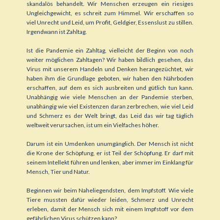
skandalös behandelt. Wir Menschen erzeugen ein riesiges
Ungleichgewicht, es schreit zum Himmel. Wir erschaffen so
viel Unrecht und Leid, um Profit, Geldgier, Essenslust zu stillen.
Irgendwann ist Zahltag.
Ist die Pandemie ein Zahltag, vielleicht der Beginn von noch
weiter möglichen Zahltagen? Wir haben bildlich gesehen, das
Virus mit unserem Handeln und Denken herangezüchtet, wir
haben ihm die Grundlage geboten, wir haben den Nährboden
erschaffen, auf dem es sich ausbreiten und gütlich tun kann.
Unabhängig wie viele Menschen an der Pandemie sterben,
unabhängig wie viel Existenzen daran zerbrechen, wie viel Leid
und Schmerz es der Welt bringt, das Leid das wir tag täglich
weltweit verursachen, ist um ein Vielfaches höher.
Darum ist ein Umdenken unumgänglich. Der Mensch ist nicht
die Krone der Schöpfung, er ist Teil der Schöpfung. Er darf mit
seinem Intellekt führen und lenken, aber immer im Einklang für
Mensch, Tier und Natur.
Beginnen wir beim Naheliegendsten, dem Impfstoff. Wie viele
Tiere mussten dafür wieder leiden, Schmerz und Unrecht
erleben, damit der Mensch sich mit einem Impfstoff vor dem
gefährlichen Virus schützen kann?