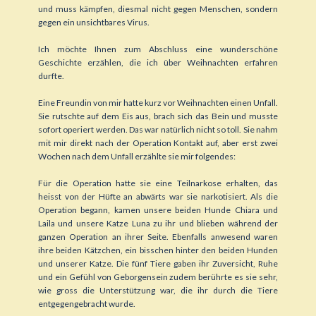
und muss kämpfen, diesmal nicht gegen Menschen, sondern
gegen ein unsichtbares Virus.
Ich möchte Ihnen zum Abschluss eine wunderschöne
Geschichte erzählen, die ich über Weihnachten erfahren
durfte.
Eine Freundin von mir hatte kurz vor Weihnachten einen Unfall.
Sie rutschte auf dem Eis aus, brach sich das Bein und musste
sofort operiert werden. Das war natürlich nicht so toll. Sie nahm
mit mir direkt nach der Operation Kontakt auf, aber erst zwei
Wochen nach dem Unfall erzählte sie mir folgendes:
Für die Operation hatte sie eine Teilnarkose erhalten, das
heisst von der Hüfte an abwärts war sie narkotisiert. Als die
Operation begann, kamen unsere beiden Hunde Chiara und
Laila und unsere Katze Luna zu ihr und blieben während der
ganzen Operation an ihrer Seite. Ebenfalls anwesend waren
ihre beiden Kätzchen, ein bisschen hinter den beiden Hunden
und unserer Katze. Die fünf Tiere gaben ihr Zuversicht, Ruhe
und ein Gefühl von Geborgensein zudem berührte es sie sehr,
wie gross die Unterstützung war, die ihr durch die Tiere
entgegengebracht wurde.