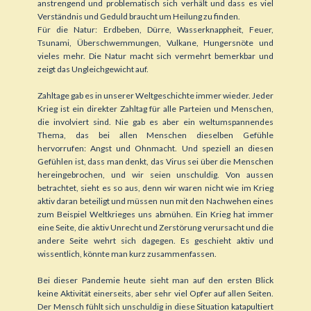
anstrengend und problematisch sich verhält und dass es viel
Verständnis und Geduld braucht um Heilung zu finden.
Für die Natur: Erdbeben, Dürre, Wasserknappheit, Feuer,
Tsunami, Überschwemmungen, Vulkane, Hungersnöte und
vieles mehr. Die Natur macht sich vermehrt bemerkbar und
zeigt das Ungleichgewicht auf.
Zahltage gab es in unserer Weltgeschichte immer wieder. Jeder
Krieg ist ein direkter Zahltag für alle Parteien und Menschen,
die involviert sind. Nie gab es aber ein weltumspannendes
Thema, das bei allen Menschen dieselben Gefühle
hervorrufen: Angst und Ohnmacht. Und speziell an diesen
Gefühlen ist, dass man denkt, das Virus sei über die Menschen
hereingebrochen, und wir seien unschuldig. Von aussen
betrachtet, sieht es so aus, denn wir waren nicht wie im Krieg
aktiv daran beteiligt und müssen nun mit den Nachwehen eines
zum Beispiel Weltkrieges uns abmühen. Ein Krieg hat immer
eine Seite, die aktiv Unrecht und Zerstörung verursacht und die
andere Seite wehrt sich dagegen. Es geschieht aktiv und
wissentlich, könnte man kurz zusammenfassen.
Bei dieser Pandemie heute sieht man auf den ersten Blick
keine Aktivität einerseits, aber sehr viel Opfer auf allen Seiten.
Der Mensch fühlt sich unschuldig in diese Situation katapultiert