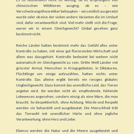
chinesischen Wildtieren ausging, ob es – wie
Verschwörungstheoretiker behaupten – wissentlich ausgesetzt
wurde oder ob eine der vielen andern Varianten die im Umlauf
sind, dafür verantwortlich sind. Viel mehr stellt sich die Frage,
waren wir in einem Gleichgewicht? Global gesehen ganz
bestimmt nicht.
Reiche Länder hatten bestimmt mehr das Gefühl alles unter
Kontrolle zu haben, mit einer gut florierenden Wirtschaft und
allem was dazugehört. Kontrolle bedeutet bei weitem nicht
automatisch im Gleichgewicht zu sein. Dritte Welt Länder mit
grösster Armut, Menschen in Kriegsgebieten, in Diktaturen,
Flüchtlinge um einige aufzuzählen, hatten nichts unter
Kontrolle. Das alleine ergibt bereits ein riesiges globales
Ungleichgewicht. Dazu kommt das unendliche Leid, das Tieren
angetan wird. Sie werden nicht als empfindende, fühlende
Lebewesen angesehen, sondern einzig als eine Ware, die man
braucht. So despektierlich, ohne Achtung, Würde und Respekt
werden sie behandelt und ausgebeutet. Die Menschheit tritt
das Tierwohl mit unendlicher Härte und ohne jegliche
Verantwortung, ohne Herz und Liebe.
Ebenso werden die Natur und die Meere ausgebeutet und