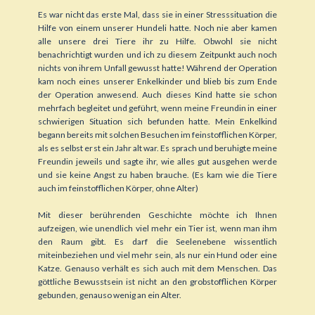
Es war nicht das erste Mal, dass sie in einer Stresssituation die
Hilfe von einem unserer Hundeli hatte. Noch nie aber kamen
alle unsere drei Tiere ihr zu Hilfe. Obwohl sie nicht
benachrichtigt wurden und ich zu diesem Zeitpunkt auch noch
nichts von ihrem Unfall gewusst hatte! Während der Operation
kam noch eines unserer Enkelkinder und blieb bis zum Ende
der Operation anwesend. Auch dieses Kind hatte sie schon
mehrfach begleitet und geführt, wenn meine Freundin in einer
schwierigen Situation sich befunden hatte. Mein Enkelkind
begann bereits mit solchen Besuchen im feinstofflichen Körper,
als es selbst erst ein Jahr alt war. Es sprach und beruhigte meine
Freundin jeweils und sagte ihr, wie alles gut ausgehen werde
und sie keine Angst zu haben brauche. (Es kam wie die Tiere
auch im feinstofflichen Körper, ohne Alter)
Mit dieser berührenden Geschichte möchte ich Ihnen
aufzeigen, wie unendlich viel mehr ein Tier ist, wenn man ihm
den Raum gibt. Es darf die Seelenebene wissentlich
miteinbeziehen und viel mehr sein, als nur ein Hund oder eine
Katze. Genauso verhält es sich auch mit dem Menschen. Das
göttliche Bewusstsein ist nicht an den grobstofflichen Körper
gebunden, genauso wenig an ein Alter.