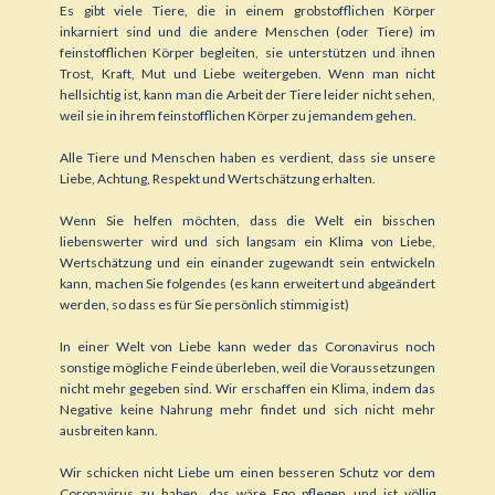
Es gibt viele Tiere, die in einem grobstofflichen Körper
inkarniert sind und die andere Menschen (oder Tiere) im
feinstofflichen Körper begleiten, sie unterstützen und ihnen
Trost, Kraft, Mut und Liebe weitergeben. Wenn man nicht
hellsichtig ist, kann man die Arbeit der Tiere leider nicht sehen,
weil sie in ihrem feinstofflichen Körper zu jemandem gehen.
Alle Tiere und Menschen haben es verdient, dass sie unsere
Liebe, Achtung, Respekt und Wertschätzung erhalten.
Wenn Sie helfen möchten, dass die Welt ein bisschen
liebenswerter wird und sich langsam ein Klima von Liebe,
Wertschätzung und ein einander zugewandt sein entwickeln
kann, machen Sie folgendes (es kann erweitert und abgeändert
werden, so dass es für Sie persönlich stimmig ist)
In einer Welt von Liebe kann weder das Coronavirus noch
sonstige mögliche Feinde überleben, weil die Voraussetzungen
nicht mehr gegeben sind. Wir erschaffen ein Klima, indem das
Negative keine Nahrung mehr findet und sich nicht mehr
ausbreiten kann.
Wir schicken nicht Liebe um einen besseren Schutz vor dem
Coronavirus zu haben, das wäre Ego pflegen und ist völlig